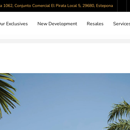
da 1062, Conjunto Comercial El Pirata Local 5, 29680, Estepona
ur Exclusives
New Development
Resales
Service