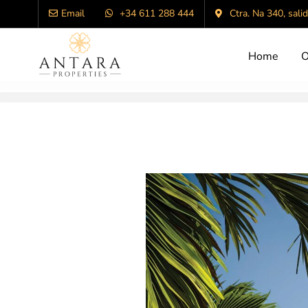
Email
+34 611 288 444
Ctra. Na 340, sali
Home
O