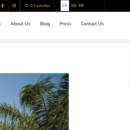
EN
ES
FR
0 Favorites
s
About Us
Blog
Press
Contact Us